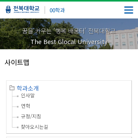
00학과
꿈을 키우는 '행복 배움터' 전북대학교
The Best Glocal University
사이트맵
학과소개
인사말
연혁
규정/지침
찾아오시는길