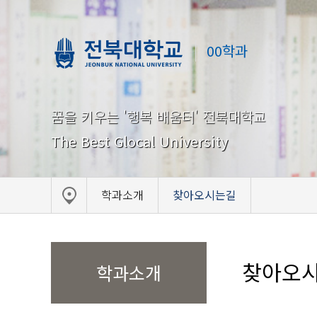
00학과
꿈을 키우는 '행복 배움터' 전북대학교
The Best Glocal University
학과소개
찾아오시는길
찾아오
학과소개