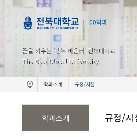
00학과
꿈을 키우는 '행복 배움터' 전북대학교
The Best Glocal University
학과소개
규정/지침
규정/지
학과소개