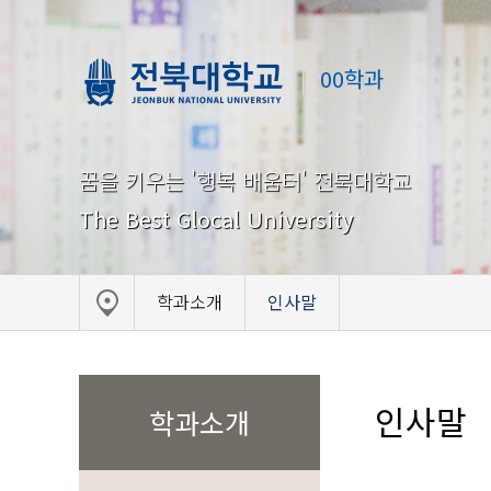
00학과
꿈을 키우는 '행복 배움터' 전북대학교
The Best Glocal University
학과소개
인사말
인사말
학과소개