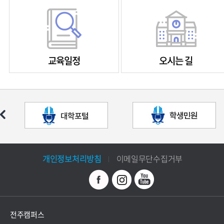
교육일정
오시는 길
개인정보처리방침
이메일무단수집거부
전주캠퍼스